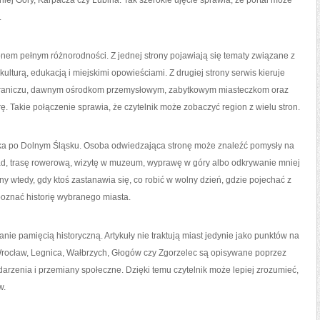
niej Góry, Karpacza czy Lubina. Tak szerokie ujęcie sprawia, że portal może
.
ionem pełnym różnorodności. Z jednej strony pojawiają się tematy związane z
ulturą, edukacją i miejskimi opowieściami. Z drugiej strony serwis kieruje
raniczu, dawnym ośrodkom przemysłowym, zabytkowym miasteczkom oraz
. Takie połączenie sprawia, że czytelnik może zobaczyć region z wielu stron.
ka po Dolnym Śląsku. Osoba odwiedzająca stronę może znaleźć pomysły na
ad, trasę rowerową, wizytę w muzeum, wyprawę w góry albo odkrywanie mniej
 wtedy, gdy ktoś zastanawia się, co robić w wolny dzień, gdzie pojechać z
 poznać historię wybranego miasta.
nie pamięcią historyczną. Artykuły nie traktują miast jedynie jako punktów na
 Wrocław, Legnica, Wałbrzych, Głogów czy Zgorzelec są opisywane poprzez
ydarzenia i przemiany społeczne. Dzięki temu czytelnik może lepiej zrozumieć,
w.