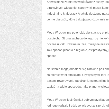
Serwis może zainteresować również osoby, któr
atrakcyjnych wizualnie: stare rynki, mosty, kami
industrialne krajobrazy. Artykuły dostępne na
cenne dla osób, które traktują podróżowanie nie
Moda Wrocław ma potencjał, aby stać się prz
pośpiechu. Strona zachęca do tego, by nie ko
boczne uliczki, lokalne muzea, mniejsze miasta
Taki sposób pisania o regionie jest praktyczn
sposób.
Na stronie mogą odnaleźć się zarówno pasjonac
zainteresowani atrakcjami turystycznymi, inni 
trasami rowerowymi, zabytkami, muzeami lub l
czytać na wiele sposobów: jako planer wyciecz
Moda Wrocław jest również dobrym przykładem s
jednego rodzaju treści, serwis tworzy szeroki 