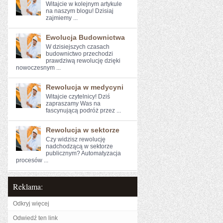
Witajcie w kolejnym artykule
⁣na naszym blogu!⁤ Dzisiaj
zajmiemy ...
Ewolucja Budownictwa
W dzisiejszych czasach
budownictwo przechodzi
prawdziwą rewolucję dzięki
nowoczesnym ...
Rewolucja w medycyni
Witajcie ​czytelnicy! Dziś
⁣zapraszamy Was na
fascynującą podróż przez ...
Rewolucja w sektorze
Czy widzisz ⁤rewolucję
nadchodzącą ⁤w sektorze‌
publicznym?⁤ Automatyzacja
procesów‍ ...
Reklama:
Odkryj więcej
Odwiedź ten link