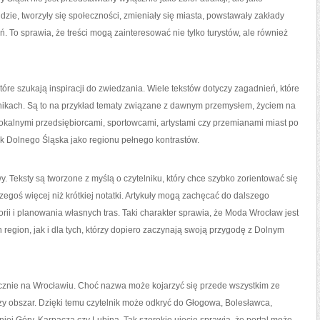
 ludzie, tworzyły się społeczności, zmieniały się miasta, powstawały zakłady
ań. To sprawia, że treści mogą zainteresować nie tylko turystów, ale również
óre szukają inspiracji do zwiedzania. Wiele tekstów dotyczy zagadnień, które
nikach. Są to na przykład tematy związane z dawnym przemysłem, życiem na
 lokalnymi przedsiębiorcami, sportowcami, artystami czy przemianami miast po
ek Dolnego Śląska jako regionu pełnego kontrastów.
. Teksty są tworzone z myślą o czytelniku, który chce szybko zorientować się
egoś więcej niż krótkiej notatki. Artykuły mogą zachęcać do dalszego
rii i planowania własnych tras. Taki charakter sprawia, że Moda Wrocław jest
region, jak i dla tych, którzy dopiero zaczynają swoją przygodę z Dolnym
łącznie na Wrocławiu. Choć nazwa może kojarzyć się przede wszystkim ze
szy obszar. Dzięki temu czytelnik może odkryć do Głogowa, Bolesławca,