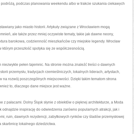
d podróżą, podczas planowania weekendu albo w trakcie szukania ciekawych
awiany jako miasto historii. Artykuły związane z Wrocławiem mogą
mnień, ale także przez mniej oczywiste tematy, takie jak dawne neony,
ektura barokowa, codzienność mieszkańców czy miejskie legendy. Wrocław
 w którym przeszłość spotyka się ze współczesnością.
on niezwykle pełen tajemnic. Na stronie można znaleźć treści o dawnych
orii przemysłu, tradycjach rzemieślniczych, lokalnych liderach, artystach,
yw na rozwój poszczególnych miejscowości. Dzięki takim tematom strona
również to, dlaczego dane miejsce jest ważne.
 z pałacami. Dolny Śląsk słynie z obiektów o pięknej architekturze, a Moda
 odnajdzie inspirację do odwiedzenia zarówno popularnych atrakcji, jak i
mi, ruin, dawnych rezydencji, zabytkowych rynków czy śladów przemysłowej
a skarbnicę lokalnego dziedzictwa.