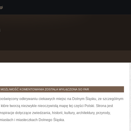
gi
e
GŁOGÓW
H
MOŻLIWOŚĆ KOMENTOWANIA
ZOSTAŁA WYŁĄCZONA
SO FAR
 poświęcony odkrywaniu ciekawych miejsc na Dolnym Śląsku, ze szczególnym
tóre tworzą niezwykle nieoczywistą mapę tej części Polski. Strona jest
piracje dotyczące zwiedzania, historii, kultury, architektury, przyrody,
 miastach i miasteczkach Dolnego Śląska.