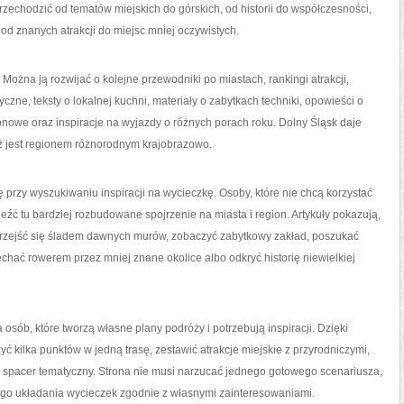
echodzić od tematów miejskich do górskich, od historii do współczesności,
 od znanych atrakcji do miejsc mniej oczywistych.
. Można ją rozwijać o kolejne przewodniki po miastach, rankingi atrakcji,
yczne, teksty o lokalnej kuchni, materiały o zabytkach techniki, opowieści o
onowe oraz inspiracje na wyjazdy o różnych porach roku. Dolny Śląsk daje
ż jest regionem różnorodnym krajobrazowo.
przy wyszukiwaniu inspiracji na wycieczkę. Osoby, które nie chcą korzystać
leźć tu bardziej rozbudowane spojrzenie na miasta i region. Artykuły pokazują,
rzejść się śladem dawnych murów, zobaczyć zabytkowy zakład, poszukać
chać rowerem przez mniej znane okolice albo odkryć historię niewielkiej
sób, które tworzą własne plany podróży i potrzebują inspiracji. Dzięki
yć kilka punktów w jedną trasę, zestawić atrakcje miejskie z przyrodniczymi,
spacer tematyczny. Strona nie musi narzucać jednego gotowego scenariusza,
go układania wycieczek zgodnie z własnymi zainteresowaniami.