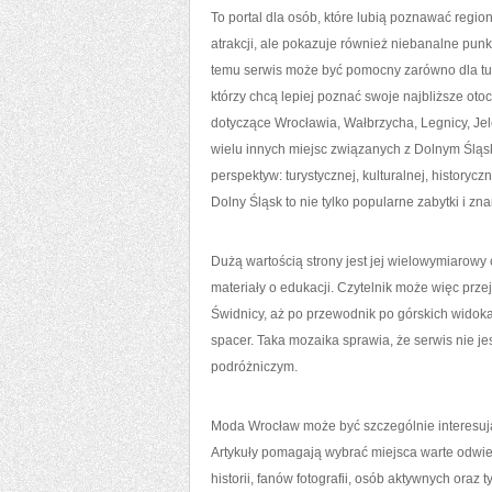
To portal dla osób, które lubią poznawać regio
atrakcji, ale pokazuje również niebanalne pun
temu serwis może być pomocny zarówno dla tu
którzy chcą lepiej poznać swoje najbliższe ot
dotyczące Wrocławia, Wałbrzycha, Legnicy, Jel
wielu innych miejsc związanych z Dolnym Śląsk
perspektyw: turystycznej, kulturalnej, historyc
Dolny Śląsk to nie tylko popularne zabytki i znan
Dużą wartością strony jest jej wielowymiarowy 
materiały o edukacji. Czytelnik może więc prz
Świdnicy, aż po przewodnik po górskich wido
spacer. Taka mozaika sprawia, że serwis nie j
podróżniczym.
Moda Wrocław może być szczególnie interesując
Artykuły pomagają wybrać miejsca warte odwie
historii, fanów fotografii, osób aktywnych oraz