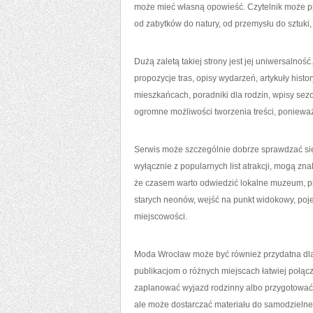
może mieć własną opowieść. Czytelnik może prz
od zabytków do natury, od przemysłu do sztuki,
Dużą zaletą takiej strony jest jej uniwersalność
propozycje tras, opisy wydarzeń, artykuły histor
mieszkańcach, poradniki dla rodzin, wpisy sez
ogromne możliwości tworzenia treści, poniewa
Serwis może szczególnie dobrze sprawdzać się 
wyłącznie z popularnych list atrakcji, mogą zna
że czasem warto odwiedzić lokalne muzeum, p
starych neonów, wejść na punkt widokowy, poje
miejscowości.
Moda Wrocław może być również przydatna dla o
publikacjom o różnych miejscach łatwiej połącz
zaplanować wyjazd rodzinny albo przygotować 
ale może dostarczać materiału do samodzielne