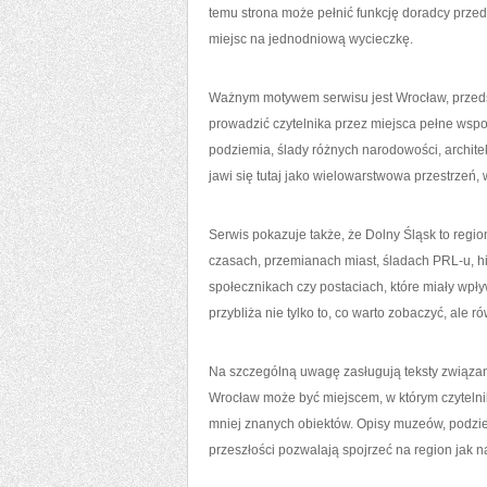
temu strona może pełnić funkcję doradcy prze
miejsc na jednodniową wycieczkę.
Ważnym motywem serwisu jest Wrocław, przedst
prowadzić czytelnika przez miejsca pełne wspo
podziemia, ślady różnych narodowości, archit
jawi się tutaj jako wielowarstwowa przestrzeń,
Serwis pokazuje także, że Dolny Śląsk to regi
czasach, przemianach miast, śladach PRL-u, hist
społecznikach czy postaciach, które miały wpł
przybliża nie tylko to, co warto zobaczyć, ale 
Na szczególną uwagę zasługują teksty związane
Wrocław może być miejscem, w którym czytelnik
mniej znanych obiektów. Opisy muzeów, podzie
przeszłości pozwalają spojrzeć na region jak n