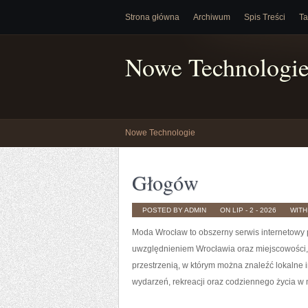
Strona główna
Archiwum
Spis Treści
Ta
Nowe Technologi
Nowe Technologie
Głogów
POSTED BY ADMIN
ON LIP - 2 - 2026
WIT
Moda Wrocław to obszerny serwis internetowy
uwzględnieniem Wrocławia oraz miejscowości, k
przestrzenią, w którym można znaleźć lokalne ins
wydarzeń, rekreacji oraz codziennego życia w