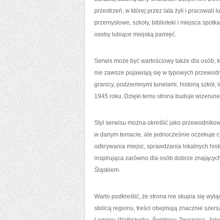
przestrzeń, w której przez lata żyli i pracowali
przemysłowe, szkoły, biblioteki i miejsca spotk
osoby lubiące miejską pamięć.
Serwis może być wartościowy także dla osób, kt
nie zawsze pojawiają się w typowych przewod
granicy, podziemnymi tunelami, historią szkół,
1945 roku. Dzięki temu strona buduje wizerun
Styl serwisu można określić jako przewodnikowy
w danym temacie, ale jednocześnie oczekuje cz
odkrywania miejsc, sprawdzania lokalnych histo
inspirująca zarówno dla osób dobrze znających 
Śląskiem.
Warto podkreślić, że strona nie skupia się wy
stolicą regionu, treści obejmują znacznie szer