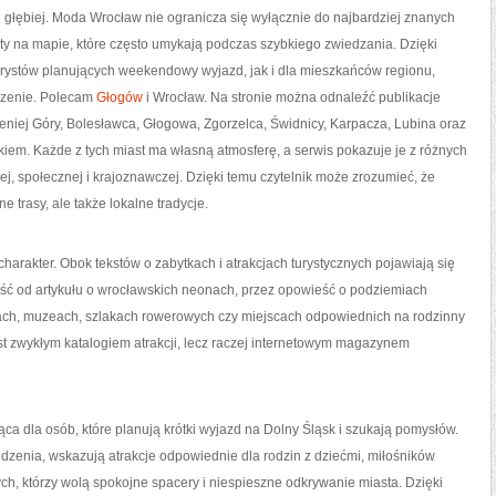
n głębiej. Moda Wrocław nie ogranicza się wyłącznie do najbardziej znanych
kty na mapie, które często umykają podczas szybkiego zwiedzania. Dzięki
rystów planujących weekendowy wyjazd, jak i dla mieszkańców regionu,
oczenie. Polecam
Głogów
i Wrocław. Na stronie można odnaleźć publikacje
eniej Góry, Bolesławca, Głogowa, Zgorzelca, Świdnicy, Karpacza, Lubina oraz
iem. Każde z tych miast ma własną atmosferę, a serwis pokazuje je z różnych
znej, społecznej i krajoznawczej. Dzięki temu czytelnik może zrozumieć, że
e trasy, ale także lokalne tradycje.
charakter. Obok tekstów o zabytkach i atrakcjach turystycznych pojawiają się
ejść od artykułu o wrocławskich neonach, przez opowieść o podziemiach
kach, muzeach, szlakach rowerowych czy miejscach odpowiednich na rodzinny
est zwykłym katalogiem atrakcji, lecz raczej internetowym magazynem
a dla osób, które planują krótki wyjazd na Dolny Śląsk i szukają pomysłów.
dzenia, wskazują atrakcje odpowiednie dla rodzin z dziećmi, miłośników
 tych, którzy wolą spokojne spacery i niespieszne odkrywanie miasta. Dzięki