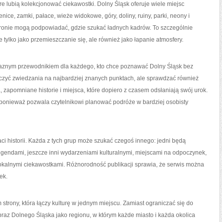
e lubią kolekcjonować ciekawostki. Dolny Śląsk oferuje wiele miejsc
enice, zamki, pałace, wieże widokowe, góry, doliny, ruiny, parki, neony i
 stronie mogą podpowiadać, gdzie szukać ładnych kadrów. To szczególnie
 tylko jako przemieszczanie się, ale również jako łapanie atmosfery.
yjaznym przewodnikiem dla każdego, kto chce poznawać Dolny Śląsk bez
ńczyć zwiedzania na najbardziej znanych punktach, ale sprawdzać również
, zapomniane historie i miejsca, które dopiero z czasem odsłaniają swój urok.
y, ponieważ pozwala czytelnikowi planować podróże w bardziej osobisty
i historii. Każda z tych grup może szukać czegoś innego: jedni będą
legendami, jeszcze inni wydarzeniami kulturalnymi, miejscami na odpoczynek,
okalnymi ciekawostkami. Różnorodność publikacji sprawia, że serwis można
ek.
trony, która łączy kulturę w jednym miejscu. Zamiast ograniczać się do
obraz Dolnego Śląska jako regionu, w którym każde miasto i każda okolica