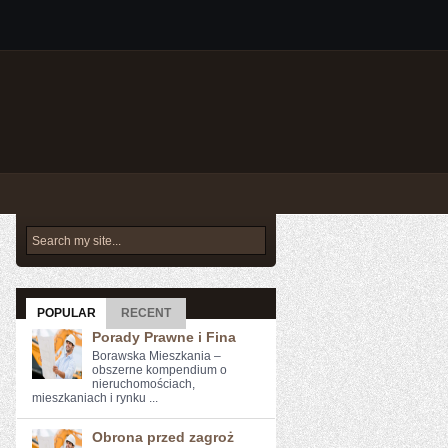
POPULAR
RECENT
Porady Prawne i Fina
Borawska Mieszkania –
obszerne kompendium o
nieruchomościach,
mieszkaniach i rynku ...
Obrona przed zagroż