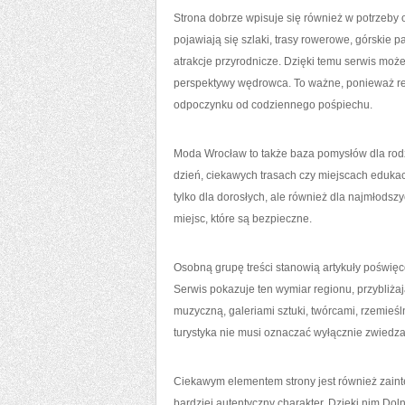
Strona dobrze wpisuje się również w potrzeb
pojawiają się szlaki, trasy rowerowe, górskie 
atrakcje przyrodnicze. Dzięki temu serwis moż
perspektywy wędrowca. To ważne, ponieważ regi
odpoczynku od codziennego pośpiechu.
Moda Wrocław to także baza pomysłów dla rodzi
dzień, ciekawych trasach czy miejscach eduka
tylko dla dorosłych, ale również dla najmłods
miejsc, które są bezpieczne.
Osobną grupę treści stanowią artykuły poświęcon
Serwis pokazuje ten wymiar regionu, przybliża
muzyczną, galeriami sztuki, twórcami, rzemieśl
turystyka nie musi oznaczać wyłącznie zwiedz
Ciekawym elementem strony jest również zaint
bardziej autentyczny charakter. Dzięki nim Dolny