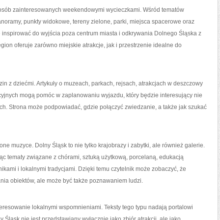
y osób zainteresowanych weekendowymi wycieczkami. Wśród tematów
panoramy, punkty widokowe, tereny zielone, parki, miejsca spacerowe oraz
e inspirować do wyjścia poza centrum miasta i odkrywania Dolnego Śląska z
on oferuje zarówno miejskie atrakcje, jak i przestrzenie idealne do
n z dziećmi. Artykuły o muzeach, parkach, rejsach, atrakcjach w deszczowy
cyjnych mogą pomóc w zaplanowaniu wyjazdu, który będzie interesujący nie
zych. Strona może podpowiadać, gdzie połączyć zwiedzanie, a także jak szukać
e muzyce. Dolny Śląsk to nie tylko krajobrazy i zabytki, ale również galerie.
jąc tematy związane z chórami, sztuką użytkową, porcelaną, edukacją
nikami i lokalnymi tradycjami. Dzięki temu czytelnik może zobaczyć, że
ania obiektów, ale może być także poznawaniem ludzi.
eresowanie lokalnymi wspomnieniami. Teksty tego typu nadają portalowi
 Śląsk nie jest przedstawiany wyłącznie jako zbiór atrakcji, ale jako