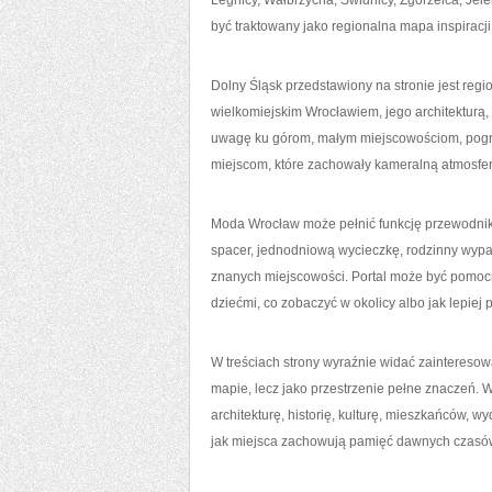
Legnicy, Wałbrzycha, Świdnicy, Zgorzelca, Jele
być traktowany jako regionalna mapa inspiracji
Dolny Śląsk przedstawiony na stronie jest reg
wielkomiejskim Wrocławiem, jego architekturą, k
uwagę ku górom, małym miejscowościom, pog
miejscom, które zachowały kameralną atmosferę
Moda Wrocław może pełnić funkcję przewodni
spacer, jednodniową wycieczkę, rodzinny wyp
znanych miejscowości. Portal może być pomocny
dziećmi, co zobaczyć w okolicy albo jak lepiej
W treściach strony wyraźnie widać zainteresowa
mapie, lecz jako przestrzenie pełne znaczeń.
architekturę, historię, kulturę, mieszkańców, w
jak miejsca zachowują pamięć dawnych czasó