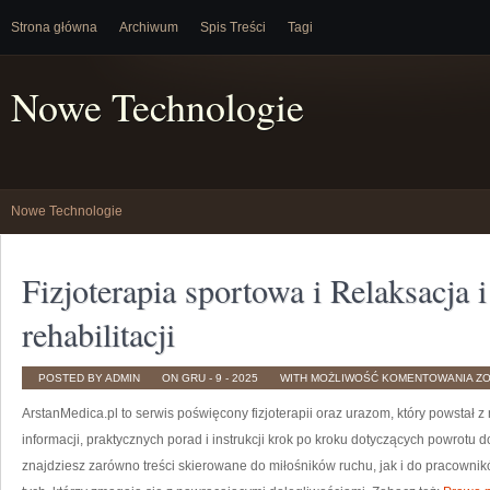
Strona główna
Archiwum
Spis Treści
Tagi
Nowe Technologie
Nowe Technologie
Fizjoterapia sportowa i Relaksacja 
rehabilitacji
FI
POSTED BY ADMIN
ON GRU - 9 - 2025
WITH
MOŻLIWOŚĆ KOMENTOWANIA
Z
S
I
ArstanMedica.pl to serwis poświęcony fizjoterapii oraz urazom, który powstał 
RE
I
RE
informacji, praktycznych porad i instrukcji krok po kroku dotyczących powrotu d
ST
W
znajdziesz zarówno treści skierowane do miłośników ruchu, jak i do pracownik
RE