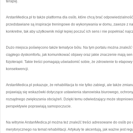
terapię.
ArstanMedica.pl to także platforma dla osób, które chcą brać odpowiedzialnoś
przedstawiane są inspiracje treningowe do wykonywania w domu, zawsze z na
konkretne, tak aby użytkownik mógł lepiej poczuć ich sens i nie popełniać naj
Dużo miejsca poświęcono także tematyce bólu. Na tym portalu można znaleźć w
ciągłego dyskomfortu, jak komunikować objawy oraz jakie znaczenie mają sen 
fizjoterapii. Takie treści pomagają uświadomić sobie, że zdrowienie to etapowy 
konsekwencji.
ArstanMedica.pl pokazuje, że rehabilitacja to nie tylko zabiegi, ale także zmi
pojawiają się wskazówki dotyczące ustawienia stanowiska biurowego, ochron
rozsądnego zwiększania obciążeń. Dzięki temu odwiedzający może stopniowo 
perspektywie poprawiają samopoczucie.
Na witrynie ArstanMedica.pl można też znaleźć treści adresowane do osób po
merytorycznego na temat rehabilitacji. Artykuły te akcentują, jak ważne jest reg