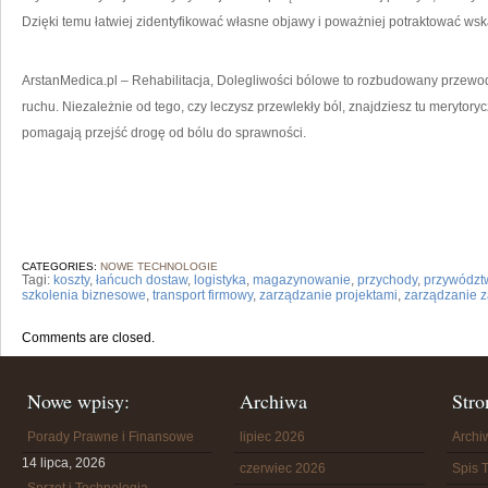
Dzięki temu łatwiej zidentyfikować własne objawy i poważniej potraktować ws
ArstanMedica.pl – Rehabilitacja, Dolegliwości bólowe to rozbudowany przewod
ruchu. Niezależnie od tego, czy leczysz przewlekły ból, znajdziesz tu merytoryc
pomagają przejść drogę od bólu do sprawności.
CATEGORIES:
NOWE TECHNOLOGIE
Tagi:
koszty
,
łańcuch dostaw
,
logistyka
,
magazynowanie
,
przychody
,
przywództ
szkolenia biznesowe
,
transport firmowy
,
zarządzanie projektami
,
zarządzanie 
Comments are closed.
Nowe wpisy:
Archiwa
Stro
Porady Prawne i Finansowe
lipiec 2026
Arch
14 lipca, 2026
czerwiec 2026
Spis T