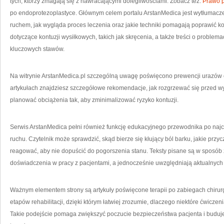
tych, którzy zmagają się z nawracającymi dolegliwościami. Zobacz też:
Prawo p
po endoprotezoplastyce. Głównym celem portalu ArstanMedica jest wytłumaczen
ruchem, jak wygląda proces leczenia oraz jakie techniki pomagają poprawić kom
dotyczące kontuzji wysiłkowych, takich jak skręcenia, a także treści o problem
kluczowych stawów.
Na witrynie ArstanMedica.pl szczególną uwagę poświęcono prewencji urazów 
artykułach znajdziesz szczegółowe rekomendacje, jak rozgrzewać się przed wys
planować obciążenia tak, aby zminimalizować ryzyko kontuzji.
Serwis ArstanMedica pełni również funkcję edukacyjnego przewodnika po naj
ruchu. Czytelnik może sprawdzić, skąd bierze się kłujący ból barku, jakie przy
reagować, aby nie dopuścić do pogorszenia stanu. Teksty pisane są w sposób z
doświadczenia w pracy z pacjentami, a jednocześnie uwzględniają aktualnych w
Ważnym elementem strony są artykuły poświęcone terapii po zabiegach chirurg
etapów rehabilitacji, dzięki którym łatwiej zrozumie, dlaczego niektóre ćwicze
Takie podejście pomaga zwiększyć poczucie bezpieczeństwa pacjenta i buduj