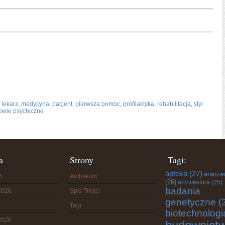
,
lekarz
,
medycyna
,
pacjent
,
pierwsza pomoc
,
profilaktyka
,
rehabilitacja
,
styl
owie psychiczne
a
Strony
Tagi:
apteka
(27)
aranża
6
Archiwum
(26)
architektura
(25)
badania
2026
Spis Treści
genetyczne
(
Tagi
biotechnologi
2026