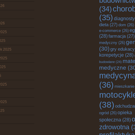
budownict
026
choro
(34)
(35)
diagnost
026
dieta
(27)
dom
(26)
eg
e-commerce
(26)
2025
(28)
farmacja
(27)
2025
gen
medyczny
(26)
(30)
gry edukacy
ik 2025
korepetycje
(28)
2025
mate
budowlane
(24)
medyczne
(3
2025
medycyn
5
(36)
2025
mieszkanie
motocykl
2025
(38)
odchudza
025
opieka
ogród
(26)
o
społeczna
(28)
zdrowotna
(