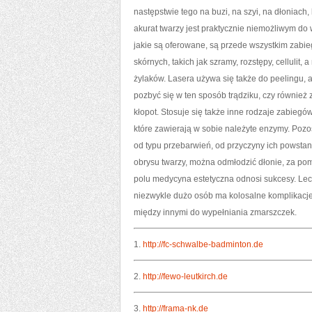
następstwie tego na buzi, na szyi, na dłoniach
akurat twarzy jest praktycznie niemożliwym d
jakie są oferowane, są przede wszystkim zabie
skórnych, takich jak szramy, rozstępy, cellulit
żylaków. Lasera używa się także do peelingu, 
pozbyć się w ten sposób trądziku, czy również
kłopot. Stosuje się także inne rodzaje zabiegó
które zawierają w sobie należyte enzymy. Pozo
od typu przebarwień, od przyczyny ich powstan
obrysu twarzy, można odmłodzić dłonie, za pom
polu medycyna estetyczna odnosi sukcesy. Lec
niezwykle dużo osób ma kolosalne komplikacj
między innymi do wypełniania zmarszczek.
1.
http://fc-schwalbe-badminton.de
2.
http://fewo-leutkirch.de
3.
http://frama-nk.de