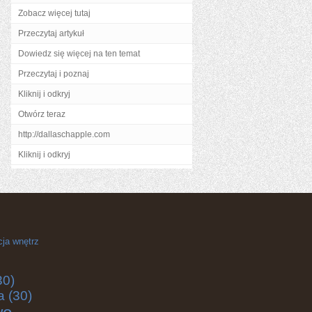
Zobacz więcej tutaj
Przeczytaj artykuł
Dowiedz się więcej na ten temat
Przeczytaj i poznaj
Kliknij i odkryj
Otwórz teraz
http://dallaschapple.com
Kliknij i odkryj
cja wnętrz
30)
a
(30)