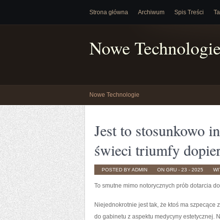
Strona główna
Archiwum
Spis Treści
Ta
Nowe Technologi
Nowe Technologie
Jest to stosunkowo i
świeci triumfy dopie
POSTED BY ADMIN
ON GRU - 23 - 2025
WI
To smutne mimo notorycznych prób dotarcia do
Niejednokrotnie jest tak, że ktoś ma szpecące
do gabinetu z aspektu medycyny estetycznej. N