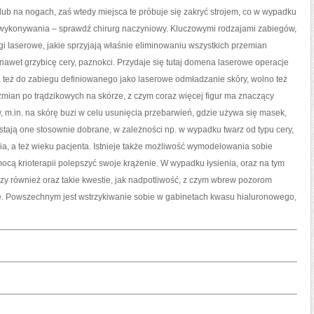
KILKUNASTU
, lub na nogach, zaś wtedy miejsca te próbuje się zakryć strojem, co w wypadku
o wykonywania – sprawdź chirurg naczyniowy. Kluczowymi rodzajami zabiegów,
gi laserowe, jakie sprzyjają właśnie eliminowaniu wszystkich przemian
, a nawet grzybicę cery, paznokci. Przydaje się tutaj domena laserowe operacje
a też do zabiegu definiowanego jako laserowe odmładzanie skóry, wolno też
 zmian po trądzikowych na skórze, z czym coraz więcej figur ma znaczący
w, m.in. na skórę buzi w celu usunięcia przebarwień, gdzie używa się masek,
stają one stosownie dobrane, w zależności np. w wypadku twarz od typu cery,
ia, a też wieku pacjenta. Istnieje także możliwość wymodelowania sobie
ocą krioterapii polepszyć swoje krążenie. W wypadku łysienia, oraz na tym
zy również oraz takie kwestie, jak nadpotliwość, z czym wbrew pozorom
e. Powszechnym jest wstrzykiwanie sobie w gabinetach kwasu hialuronowego,