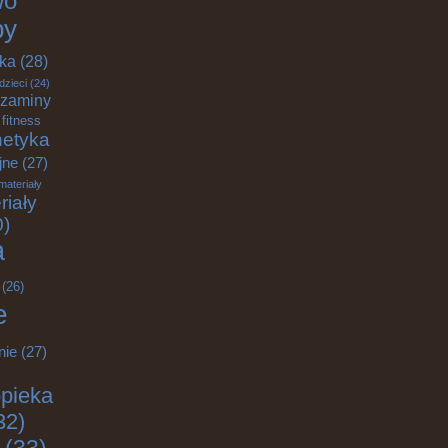
wo
by
yka
(28)
dzieci
(24)
zaminy
fitness
etyka
jne
(27)
materiały
riały
0)
a
(26)
e
nie
(27)
pieka
32)