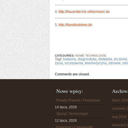
4.
http://frauenkirche-silbermann.de
5.
http://fuerdasleben.de
CATEGORIES:
NOWE TECHNOLOGIE
Tagi:
badania
,
diagnostyka
,
dietetyka
,
leczenie
życia
,
szczepienia
,
telemedycyna
,
zdrowie
,
zdr
Comments are closed.
Nowe wpisy:
Archiw
Porady Prawne i Finansowe
lipiec 202
14 lipca, 2026
czerwiec 
Sprzęt i Technologia
maj 2026
12 lipca, 2026
kwiecień 
Inspiracje i Ciekawostki