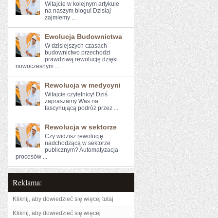
Witajcie w kolejnym artykule
⁣na naszym blogu!⁤ Dzisiaj
zajmiemy ...
Ewolucja Budownictwa
W dzisiejszych czasach
budownictwo przechodzi
prawdziwą rewolucję dzięki
nowoczesnym ...
Rewolucja w medycyni
Witajcie ​czytelnicy! Dziś
⁣zapraszamy Was na
fascynującą podróż przez ...
Rewolucja w sektorze
Czy widzisz ⁤rewolucję
nadchodzącą ⁤w sektorze‌
publicznym?⁤ Automatyzacja
procesów‍ ...
Reklama:
Kliknij, aby dowiedzieć się więcej tutaj
Kliknij, aby dowiedzieć się więcej