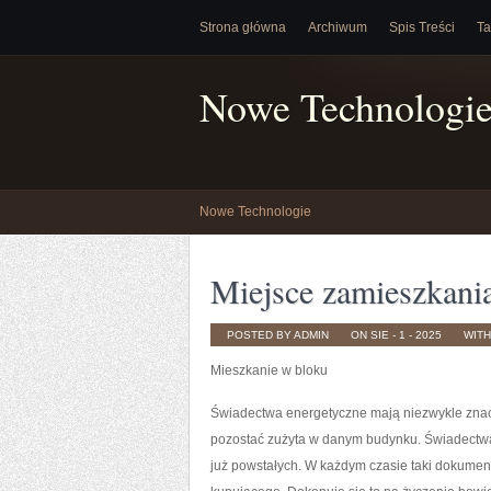
Strona główna
Archiwum
Spis Treści
Ta
Nowe Technologi
Nowe Technologie
Miejsce zamieszkani
POSTED BY ADMIN
ON SIE - 1 - 2025
WIT
Mieszkanie w bloku
Świadectwa energetyczne mają niezwykle znaczą
pozostać zużyta w danym budynku. Świadectwa
już powstałych. W każdym czasie taki dokumen