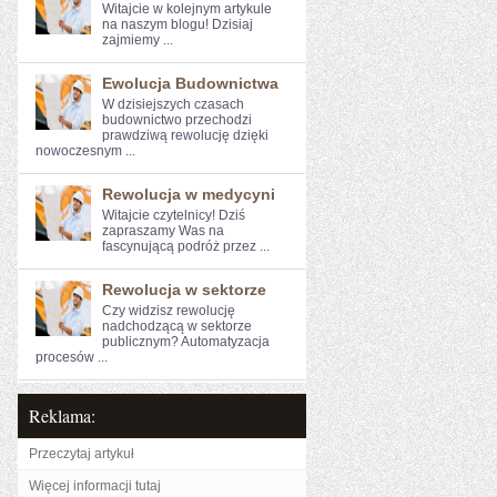
Witajcie w kolejnym artykule
⁣na naszym blogu!⁤ Dzisiaj
zajmiemy ...
Ewolucja Budownictwa
W dzisiejszych czasach
budownictwo przechodzi
prawdziwą rewolucję dzięki
nowoczesnym ...
Rewolucja w medycyni
Witajcie ​czytelnicy! Dziś
⁣zapraszamy Was na
fascynującą podróż przez ...
Rewolucja w sektorze
Czy widzisz ⁤rewolucję
nadchodzącą ⁤w sektorze‌
publicznym?⁤ Automatyzacja
procesów‍ ...
Reklama:
Przeczytaj artykuł
Więcej informacji tutaj