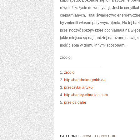
kupującego. Dokonuje się to na życzenie bowie
również zużycie do wentylacji. Jest to certyfi
cieplarnianych. Tutaj świadectwo energetyczn
by zmienili własne przyzwyczajenia. Na tej ba
przeistoczyć sprzęty które pochłaniają najwię
jakie miejsca są najbardziej narażone na więk
ilość ciepła w domu innymi sposobami.
źródło:
———————————
1.
źródło
2.
http://handreke-gmbh.de
3.
przeczytaj artykuł
4.
http://harley-vibration.com
5.
przejdź dalej
CATEGORIES:
NOWE TECHNOLOGIE