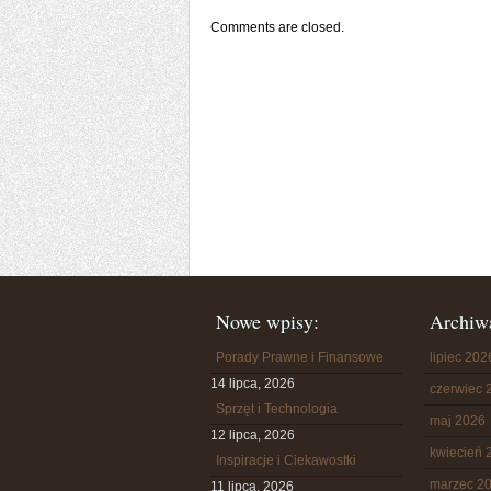
Comments are closed.
Nowe wpisy:
Archiw
Porady Prawne i Finansowe
lipiec 202
14 lipca, 2026
czerwiec 
Sprzęt i Technologia
maj 2026
12 lipca, 2026
kwiecień 
Inspiracje i Ciekawostki
marzec 2
11 lipca, 2026