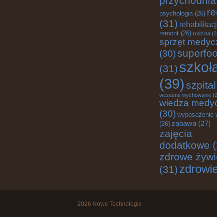
przychodnia
re
psychologia
(26)
(31)
rehabilitac
remont
(26)
rodzina
(2
sprzęt medyc
superfo
(30)
szkoł
(31)
(39)
szpital
wczesne wychowanie
(2
wiedza medy
(30)
wyposażenie 
zabawa
(27)
(26)
zajęcia
dodatkowe
(
zdrowe żywi
zdrowi
(31)
2026
Nowe Technologie
.