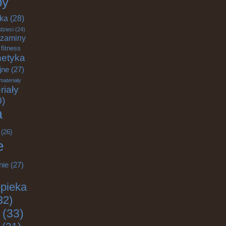
by
yka
(28)
dzieci
(24)
zaminy
fitness
etyka
jne
(27)
materiały
riały
0)
a
(26)
e
nie
(27)
pieka
32)
(33)