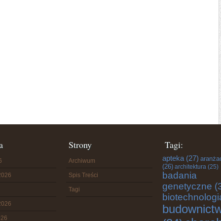
a
Strony
Tagi:
apteka
(27)
aranża
6
Archiwum
(26)
architektura
(25)
badania
2026
Spis Treści
genetyczne
(
Tagi
biotechnologi
2026
budownict
026