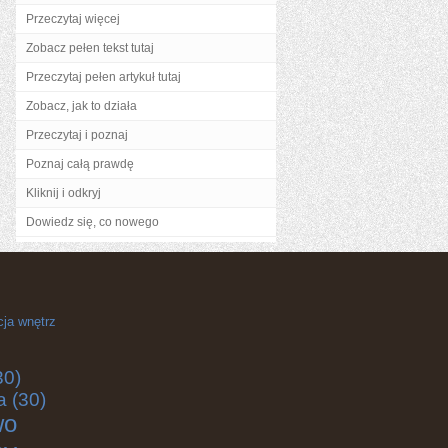
Przeczytaj więcej
Zobacz pełen tekst tutaj
Przeczytaj pełen artykuł tutaj
Zobacz, jak to działa
Przeczytaj i poznaj
Poznaj całą prawdę
Kliknij i odkryj
Dowiedz się, co nowego
cja wnętrz
30)
a
(30)
wo