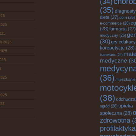
choro
(34)
(35)
diagnost
026
dieta
(27)
dom
(26)
eg
e-commerce
(26)
2025
(28)
farmacja
(27)
2025
gen
medyczny
(26)
(30)
gry edukacy
ik 2025
korepetycje
(28)
2025
mate
budowlane
(24)
medyczne
(3
2025
medycyn
5
(36)
2025
mieszkanie
motocykl
2025
(38)
odchudza
025
opieka
ogród
(26)
o
społeczna
(28)
zdrowotna
(
profilaktyka