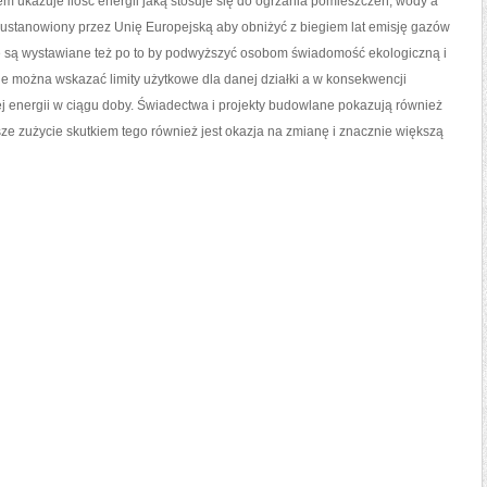
m ukazuje ilość energii jaką stosuje się do ogrzania pomieszczeń, wody a
kat ustanowiony przez Unię Europejską aby obniżyć z biegiem lat emisję gazów
e są wystawiane też po to by podwyższyć osobom świadomość ekologiczną i
zie można wskazać limity użytkowe dla danej działki a w konsekwencji
cej energii w ciągu doby. Świadectwa i projekty budowlane pokazują również
sze zużycie skutkiem tego również jest okazja na zmianę i znacznie większą