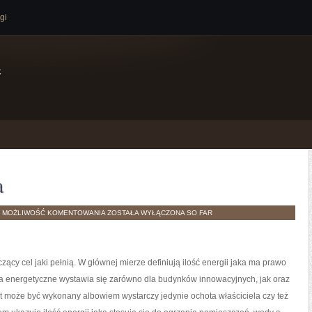
gi
e
a
MIEJSCE
H
MOŻLIWOŚĆ KOMENTOWANIA
ZOSTAŁA WYŁĄCZONA
SO FAR
ZAMIESZKANIA
cy cel jaki pełnią. W głównej mierze definiują ilość energii jaka ma prawo
 energetyczne wystawia się zarówno dla budynków innowacyjnych, jak oraz
t może być wykonany albowiem wystarczy jedynie ochota właściciela czy też