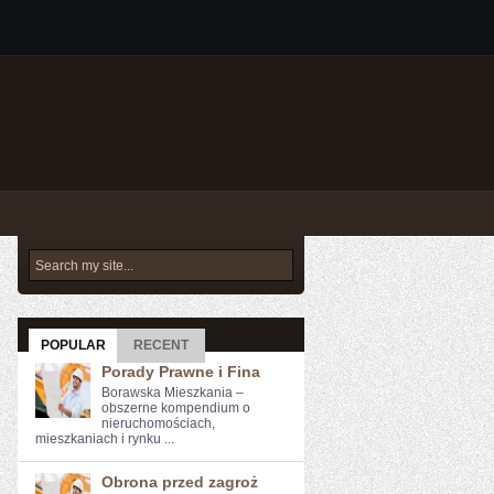
POPULAR
RECENT
Porady Prawne i Fina
Borawska Mieszkania –
obszerne kompendium o
nieruchomościach,
mieszkaniach i rynku ...
Obrona przed zagroż