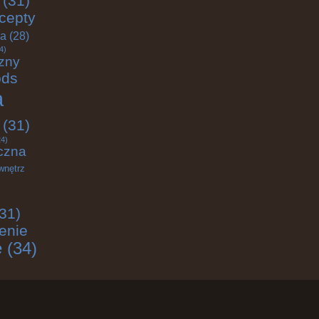
(31)
cepty
ja
(28)
4)
zny
ods
a
(31)
4)
czna
wnętrz
31)
enie
e
(34)