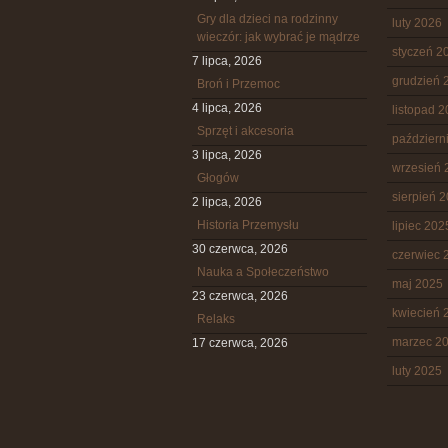
Gry dla dzieci na rodzinny
luty 2026
wieczór: jak wybrać je mądrze
styczeń 2
7 lipca, 2026
grudzień 
Broń i Przemoc
4 lipca, 2026
listopad 
Sprzęt i akcesoria
październ
3 lipca, 2026
wrzesień 
Głogów
sierpień 
2 lipca, 2026
Historia Przemysłu
lipiec 202
30 czerwca, 2026
czerwiec 
Nauka a Społeczeństwo
maj 2025
23 czerwca, 2026
kwiecień 
Relaks
marzec 2
17 czerwca, 2026
luty 2025