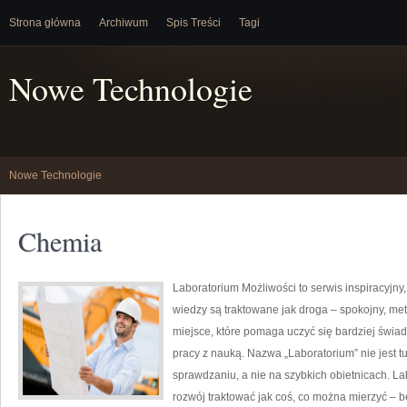
Strona główna
Archiwum
Spis Treści
Tagi
Nowe Technologie
Nowe Technologie
Chemia
Laboratorium Możliwości to serwis inspiracyjny
wiedzy są traktowane jak droga – spokojny, me
miejsce, które pomaga uczyć się bardziej świad
pracy z nauką. Nazwa „Laboratorium” nie jest 
sprawdzaniu, a nie na szybkich obietnicach. L
rozwój traktować jak coś, co można mierzyć – b