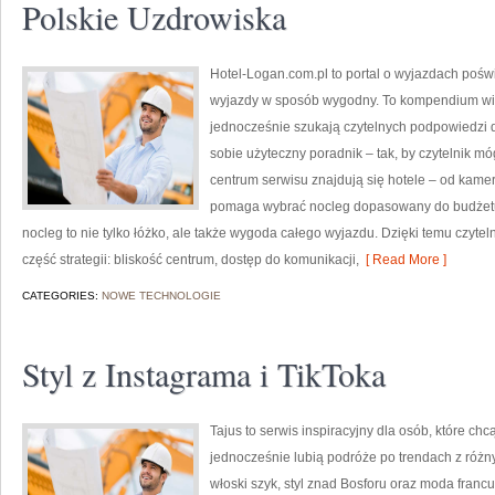
Polskie Uzdrowiska
Hotel-Logan.com.pl to portal o wyjazdach poś
wyjazdy w sposób wygodny. To kompendium wied
jednocześnie szukają czytelnych podpowiedzi d
sobie użyteczny poradnik – tak, by czytelnik 
centrum serwisu znajdują się hotele – od kame
pomaga wybrać nocleg dopasowany do budżetu.
nocleg to nie tylko łóżko, ale także wygoda całego wyjazdu. Dzięki temu czyteln
część strategii: bliskość centrum, dostęp do komunikacji,
[ Read More ]
CATEGORIES:
NOWE TECHNOLOGIE
Styl z Instagrama i TikToka
Tajus to serwis inspiracyjny dla osób, które c
jednocześnie lubią podróże po trendach z różny
włoski szyk, styl znad Bosforu oraz moda francu