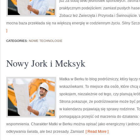
już za sobą setki jednostek sportowych. Strona 
praktycznym podejściem: zamiast pustych haseł s
Zobacz też Zwierzęta i Przyroda i Świnoujście. W
mocna baza przekłada się na większą energię w codziennym życiu. Silny Sz
]
CATEGORIES:
NOWE TECHNOLOGIE
Nowy Jork i Meksyk
Matka w Berku to blog podróżniczy, który łączy
wskazówkami. To miejsce dla osób, które chcą 
spokojem, niezależnie od tego, czy planują kró
Strona pokazuje, że podróżowanie może być pro
w kalendarzu pojawiają się sprawy rodzinne. To 
pomagająca przejść od marzenia do działania: 
wspomnienia. Charakter Matki w Berku można opisać jako energiczny i jednocz
odkrywania świata, ale bez przesady. Zamiast
[ Read More ]