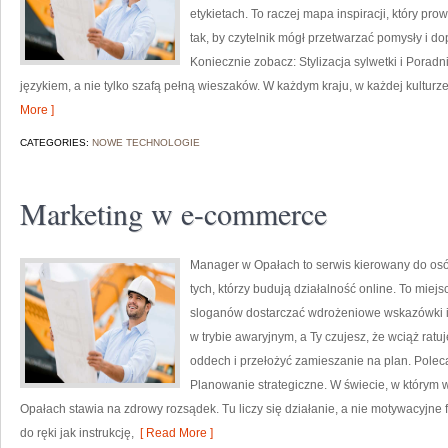
etykietach. To raczej mapa inspiracji, który prow
tak, by czytelnik mógł przetwarzać pomysły i 
Koniecznie zobacz: Stylizacja sylwetki i Poradn
językiem, a nie tylko szafą pełną wieszaków. W każdym kraju, w każdej kultur
More ]
CATEGORIES:
NOWE TECHNOLOGIE
Marketing w e-commerce
Manager w Opałach to serwis kierowany do os
tych, którzy budują działalność online. To mie
sloganów dostarczać wdrożeniowe wskazówki i 
w trybie awaryjnym, a Ty czujesz, że wciąż ratu
oddech i przełożyć zamieszanie na plan. Poleca
Planowanie strategiczne. W świecie, w którym 
Opałach stawia na zdrowy rozsądek. Tu liczy się działanie, a nie motywacyjne f
do ręki jak instrukcję,
[ Read More ]