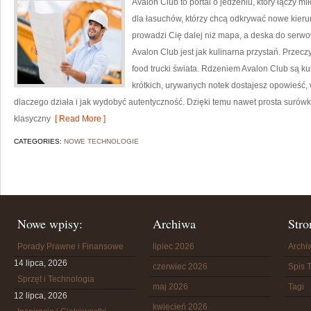
Avalon Club to portal o jedzeniu, który łączy m
dla łasuchów, którzy chcą odkrywać nowe kierun
prowadzi Cię dalej niż mapa, a deska do serwo
Avalon Club jest jak kulinarna przystań. Przeczy
food trucki świata. Rdzeniem Avalon Club są ku
krótkich, urywanych notek dostajesz opowieść, 
dlaczego działa i jak wydobyć autentyczność. Dzięki temu nawet prosta surówk
klasyczny
[ Read More ]
CATEGORIES:
NOWE TECHNOLOGIE
Nowe wpisy:
Archiwa
Stro
Porady Prawne i Finansowe
lipiec 2026
Arch
14 lipca, 2026
czerwiec 2026
Spis T
Sprzęt i Technologia
maj 2026
Tagi
12 lipca, 2026
kwiecień 2026