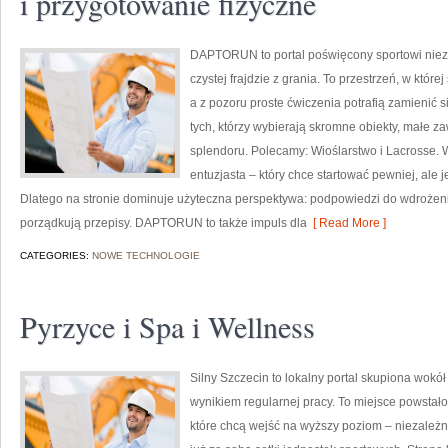
i przygotowanie fizyczne
DAPTORUN to portal poświęcony sportowi nie
czystej frajdzie z grania. To przestrzeń, w któr
a z pozoru proste ćwiczenia potrafią zamienić s
tych, którzy wybierają skromne obiekty, małe z
splendoru. Polecamy: Wioślarstwo i Lacrosse
entuzjasta – który chce startować pewniej, ale
Dlatego na stronie dominuje użyteczna perspektywa: podpowiedzi do wdrożenia
porządkują przepisy. DAPTORUN to także impuls dla
[ Read More ]
CATEGORIES:
NOWE TECHNOLOGIE
Pyrzyce i Spa i Wellness
Silny Szczecin to lokalny portal skupiona wokół
wynikiem regularnej pracy. To miejsce powstało
które chcą wejść na wyższy poziom – niezależni