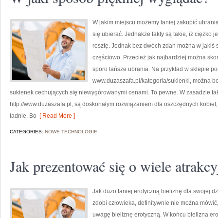
W jakim miejscu możemy taniej zakupić ubrania?
się ubierać. Jednakże fakty są takie, iż ciężko 
resztę. Jednak bez dwóch zdań można w jakiś 
częściowo. Przecież jak najbardziej można skor
sporo tańsze ubrania. Na przykład w sklepie p
www.duzaszafa.pl/kategoria/sukienki, można be
sukienek cechujących się niewygórowanymi cenami. To pewne. W zasadzie tak
http://www.duzaszafa.pl, są doskonałym rozwiązaniem dla oszczędnych kobiet,
ładnie. Bo
[ Read More ]
CATEGORIES:
NOWE TECHNOLOGIE
Jak prezentować się o wiele atrakcy
Jak dużo taniej erotyczną bieliznę dla swojej d
zdobi człowieka, definitywnie nie można mówi
uwagę bieliznę erotyczną. W końcu bielizna er