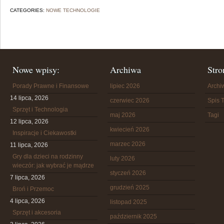
CATEGORIES:
NOWE TECHNOLOGIE
Nowe wpisy:
Archiwa
Stro
Porady Prawne i Finansowe
lipiec 2026
Arch
14 lipca, 2026
czerwiec 2026
Spis T
Sprzęt i Technologia
maj 2026
Tagi
12 lipca, 2026
kwiecień 2026
Inspiracje i Ciekawostki
marzec 2026
11 lipca, 2026
Gry dla dzieci na rodzinny
luty 2026
wieczór: jak wybrać je mądrze
styczeń 2026
7 lipca, 2026
grudzień 2025
Broń i Przemoc
4 lipca, 2026
listopad 2025
Sprzęt i akcesoria
październik 2025