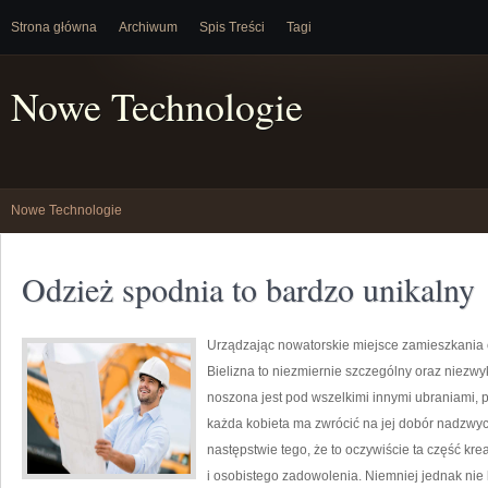
Strona główna
Archiwum
Spis Treści
Tagi
Nowe Technologie
Nowe Technologie
Odzież spodnia to bardzo unikalny
Urządzając nowatorskie miejsce zamieszkania 
Bielizna to niezmiernie szczególny oraz niezwy
noszona jest pod wszelkimi innymi ubraniami, 
każda kobieta ma zwrócić na jej dobór nadzwy
następstwie tego, że to oczywiście ta część k
i osobistego zadowolenia. Niemniej jednak nie