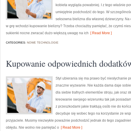
kobieta wygląda powabniej. I z tego właśnie po
umiejętnie podchodzić do tego. W szczególności 
seksowna bielizna dla własnej dziewczyny. Na 
w grę wchodzi kupowanie bielizny? Trzeba chociażby pamiętać, że czymś nies
sukienki nocne zwracać dużo większą uwagę na ich
[ Read More ]
CATEGORIES:
NOWE TECHNOLOGIE
Kupowanie odpowiednich dodatków 
Styl ubierania się ma prawo być niesłychanie 
znaczne wyzwanie. Nie każda dama daje sobie s
dla siebie trafnych elementów stroju, jak ora
kreowanie swojego wizerunku tak jak posiadamy
z przeszkodami jakie traktują osób nie do koń
decyduje się wobec tego na korzystanie ze wspar
przyjaciele. Musimy niezwykle poważnie podchodzić jednak do tego zagadnien
obłędu. Nie wolno nie pamiętać o
[ Read More ]