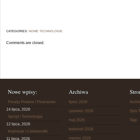
CATEGORIES:
NOWE TECHNOLOGIE
Comments are closed.
Nowe wpisy:
Archiwa
Stro
Porady Prawne i Finansowe
lipiec 2026
Arch
14 lipca, 2026
czerwiec 2026
Spis T
Sprzęt i Technologia
maj 2026
Tagi
12 lipca, 2026
kwiecień 2026
Inspiracje i Ciekawostki
marzec 2026
11 lipca, 2026