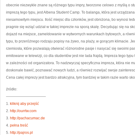
obecnie niezwykle znane są różnego typu impry, tworzone celowo z myślą o s
imprezą tego typu, jest Albena Student Camp. To balanga, która jest urządzan
niesamowitym miejscu. Ilość miejsc dla członków, jest obniżona, bo wynosi ledw
pragnie się wziąć udział w takiej imprezie na sporą skalę. Decydując się na sko
dojazd na miejsce, zameldowanie w wytwornych warunkach bytowych, a równie
typu, to przeróżnego rodzaju popisy na żywo, na plaży, w gorącym klimacie. Je
rzemiosła, które pozwalają otwierać różnorodne pasje i nasycać się swoimi pa
emitowane w telewizji, co dla studentów jest nie lada frajdą. Impreza tego typu 
w zależności od organizatora. To nadzwyczaj specyficzna impreza, która nie 
doskonale bawić, poznawać nowych ludzi, a również rozwijać swoje zaintere
Cena całej imprezy jest bardzo atrakcyjna, tym bardziej w takim razie warto skor
źródło:
———————————
1.
kliknij aby przejść
2.
http://ourrtw.com
3.
http://pachacumac.de
4.
pełna treść
5.
http://pajros.pl