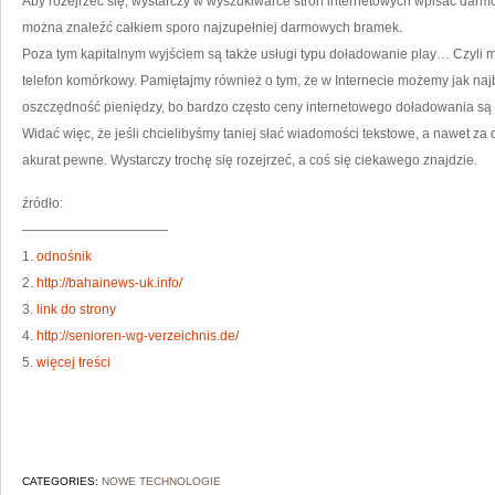
Aby rozejrzeć się, wystarczy w wyszukiwarce stron internetowych wpisać darm
można znaleźć całkiem sporo najzupełniej darmowych bramek.
Poza tym kapitalnym wyjściem są także usługi typu doładowanie play… Czyli
telefon komórkowy. Pamiętajmy również o tym, że w Internecie możemy jak naj
oszczędność pieniędzy, bo bardzo często ceny internetowego doładowania są s
Widać więc, że jeśli chcielibyśmy taniej słać wiadomości tekstowe, a nawet za
akurat pewne. Wystarczy trochę się rozejrzeć, a coś się ciekawego znajdzie.
źródło:
———————————
1.
odnośnik
2.
http://bahainews-uk.info/
3.
link do strony
4.
http://senioren-wg-verzeichnis.de/
5.
więcej treści
CATEGORIES:
NOWE TECHNOLOGIE