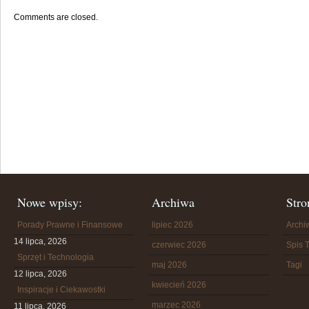
Comments are closed.
Nowe wpisy:
Archiwa
Stro
Porady Prawne i Finansowe
lipiec 2026
Arch
14 lipca, 2026
czerwiec 2026
Spis T
Sprzęt i Technologia
maj 2026
Tagi
12 lipca, 2026
kwiecień 2026
Inspiracje i Ciekawostki
marzec 2026
11 lipca, 2026