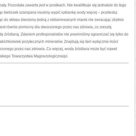
aty. Pozostała zawarta jest w posiłkach. Nie kwalifikuje się jednakże do tego
ąc kieliszek szampana musimy wypić szklankę wody więcej – przetestuj
c do sklepu bierzemy jedną z reklamowanych marek nie zwracając zbytnio
jest równie pomocny dla stworzonego przez nas zdrowia, co zresztą
ę źródlaną. Zdaniem profesjonalistów nie powinniśmy ograniczać się tylko do
akichkolwiek pożytecznych minerałów. Znajdują się tam wyłącznie ilości
orzonego przez nas zdrowia. Co więcej, woda źródlana może być nawet
lskiego Towarzystwa Magnezologicznego.