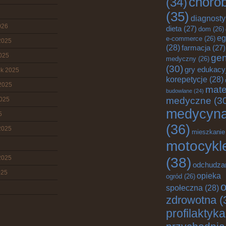
choro
(34)
(35)
diagnost
026
dieta
(27)
dom
(26)
eg
e-commerce
(26)
2025
(28)
farmacja
(27)
2025
gen
medyczny
(26)
(30)
gry edukacy
ik 2025
korepetycje
(28)
2025
mate
budowlane
(24)
medyczne
(3
2025
medycyn
5
(36)
2025
mieszkanie
motocykl
2025
(38)
odchudza
025
opieka
ogród
(26)
o
społeczna
(28)
zdrowotna
(
profilaktyka