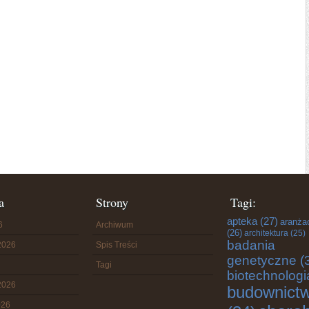
a
Strony
Tagi:
apteka
(27)
aranża
6
Archiwum
(26)
architektura
(25)
badania
2026
Spis Treści
genetyczne
(
Tagi
biotechnologi
2026
budownict
026