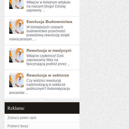
Witajcie w kolejnym artykule
⁣na naszym blogu!⁤ Dzisiaj
zajmiemy ...
Ewolucja Budownictwa
W dzisiejszych czasach
budownictwo przechodzi
prawdziwą rewolucję dzięki
nowoczesnym ...
Rewolucja w medycyni
Witajcie ​czytelnicy! Dziś
⁣zapraszamy Was na
fascynującą podróż przez ...
Rewolucja w sektorze
Czy widzisz ⁤rewolucję
nadchodzącą ⁤w sektorze‌
publicznym?⁤ Automatyzacja
procesów‍ ...
Reklama:
Zobacz pełen opis
Pobierz teraz