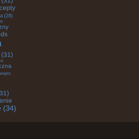
(31)
cepty
ja
(28)
4)
zny
ods
a
(31)
4)
czna
wnętrz
31)
enie
e
(34)