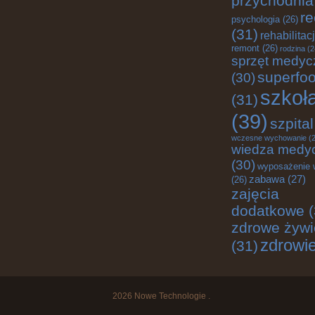
przychodnia
re
psychologia
(26)
(31)
rehabilitac
remont
(26)
rodzina
(2
sprzęt medyc
superfo
(30)
szkoł
(31)
(39)
szpital
wczesne wychowanie
(2
wiedza medy
(30)
wyposażenie 
zabawa
(27)
(26)
zajęcia
dodatkowe
(
zdrowe żywi
zdrowi
(31)
2026
Nowe Technologie
.