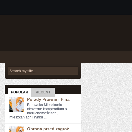
POPULAR
RECENT
Porady Prawne i Fina
Borawska Mieszkania –
obszerne kompendium o
nieruchomościach,
mieszkaniach i rynku ...
Obrona przed zagroż