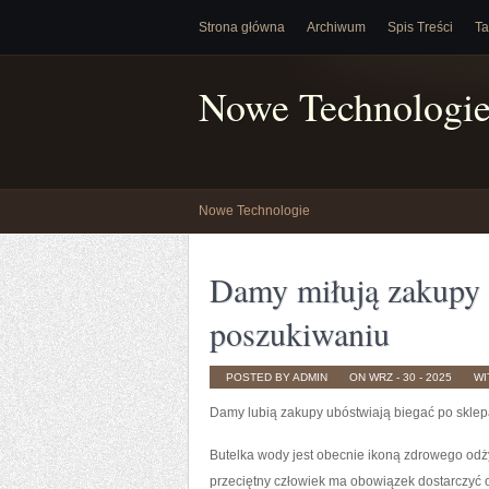
Strona główna
Archiwum
Spis Treści
Ta
Nowe Technologi
Nowe Technologie
Damy miłują zakupy 
poszukiwaniu
POSTED BY ADMIN
ON WRZ - 30 - 2025
WI
Damy lubią zakupy ubóstwiają biegać po skle
Butelka wody jest obecnie ikoną zdrowego odży
przeciętny człowiek ma obowiązek dostarczyć 