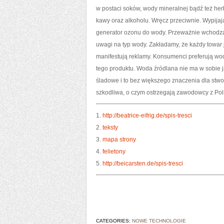
w postaci soków, wody mineralnej bądź też herb
kawy oraz alkoholu. Wręcz przeciwnie. Wypijaj
generator ozonu do wody. Przeważnie wchodzą
uwagi na typ wody. Zakładamy, że każdy towar 
manifestują reklamy. Konsumenci preferują wod
tego produktu. Woda źródlana nie ma w sobie j
śladowe i to bez większego znaczenia dla stw
szkodliwa, o czym ostrzegają zawodowcy z Po
1.
http://beatrice-eifrig.de/spis-tresci
2.
teksty
3.
mapa strony
4.
felietony
5.
http://beicarsten.de/spis-tresci
CATEGORIES:
NOWE TECHNOLOGIE