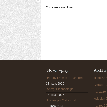
Comments are closed.
Nowe wpisy:
Archiw
Porady Prawne i Finansowe
lipiec 202
14 lipca, 2026
czerwiec 
Sprzęt i Technologia
maj 2026
12 lipca, 2026
kwiecień 
Inspiracje i Ciekawostki
marzec 2
11 lipca, 2026