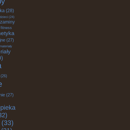
by
yka
(28)
dzieci
(24)
zaminy
fitness
etyka
jne
(27)
materiały
riały
0)
a
(26)
e
nie
(27)
pieka
32)
(33)