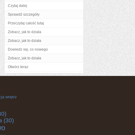
Czytaj dalej
Sprawdź szczegóły
Przeczytaj całość tutaj
Zobacz, jak to działa
Zobacz, jak to działa
Dowiedz się, co nowego
Zobacz, jak to działa
Otwórz teraz
cja wnętrz
30)
a
(30)
wo