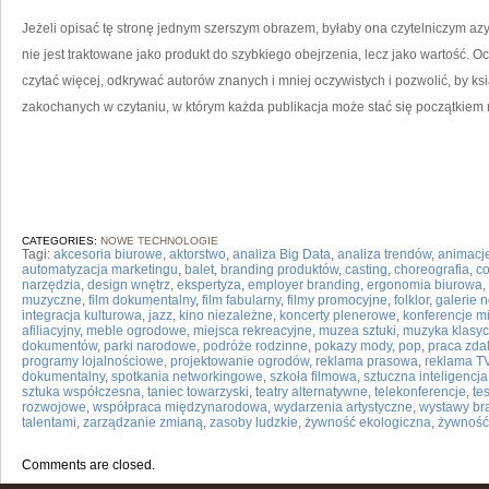
Jeżeli opisać tę stronę jednym szerszym obrazem, byłaby ona czytelniczym azyl
nie jest traktowane jako produkt do szybkiego obejrzenia, lecz jako wartość
czytać więcej, odkrywać autorów znanych i mniej oczywistych i pozwolić, by ksi
zakochanych w czytaniu, w którym każda publikacja może stać się początkiem 
CATEGORIES:
NOWE TECHNOLOGIE
Tagi:
akcesoria biurowe
,
aktorstwo
,
analiza Big Data
,
analiza trendów
,
animacj
automatyzacja marketingu
,
balet
,
branding produktów
,
casting
,
choreografia
,
co
narzędzia
,
design wnętrz
,
ekspertyza
,
employer branding
,
ergonomia biurowa
,
muzyczne
,
film dokumentalny
,
film fabularny
,
filmy promocyjne
,
folklor
,
galerie 
integracja kulturowa
,
jazz
,
kino niezależne
,
koncerty plenerowe
,
konferencje 
afiliacyjny
,
meble ogrodowe
,
miejsca rekreacyjne
,
muzea sztuki
,
muzyka klasy
dokumentów
,
parki narodowe
,
podróże rodzinne
,
pokazy mody
,
pop
,
praca zda
programy lojalnościowe
,
projektowanie ogrodów
,
reklama prasowa
,
reklama T
dokumentalny
,
spotkania networkingowe
,
szkoła filmowa
,
sztuczna inteligencja
sztuka współczesna
,
taniec towarzyski
,
teatry alternatywne
,
telekonferencje
,
te
rozwojowe
,
współpraca międzynarodowa
,
wydarzenia artystyczne
,
wystawy b
talentami
,
zarządzanie zmianą
,
zasoby ludzkie
,
żywność ekologiczna
,
żywność
Comments are closed.