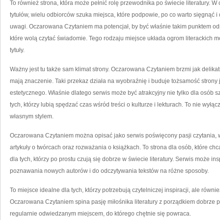
To również strona, która może pełnić rolę przewodnika po świecie literatury. 
tytułów, wielu odbiorców szuka miejsca, które podpowie, po co warto sięgnąć
uwagi. Oczarowana Czytaniem ma potencjał, by być właśnie takim punktem o
które wolą czytać świadomie. Tego rodzaju miejsce układa ogrom literackich 
tytuły.
Ważny jest tu także sam klimat strony. Oczarowana Czytaniem brzmi jak delika
mają znaczenie. Taki przekaz działa na wyobraźnię i buduje tożsamość strony 
estetycznego. Właśnie dlatego serwis może być atrakcyjny nie tylko dla osób s
tych, którzy lubią spędzać czas wśród treści o kulturze i lekturach. To nie wyłąc
własnym stylem.
Oczarowana Czytaniem można opisać jako serwis poświęcony pasji czytania, w k
artykuły o twórcach oraz rozważania o książkach. To strona dla osób, które chc
dla tych, którzy po prostu czują się dobrze w świecie literatury. Serwis może i
poznawania nowych autorów i do odczytywania tekstów na różne sposoby.
To miejsce idealne dla tych, którzy potrzebują czytelniczej inspiracji, ale równ
Oczarowana Czytaniem spina pasję miłośnika literatury z porządkiem dobrze
regularnie odwiedzanym miejscem, do którego chętnie się powraca.