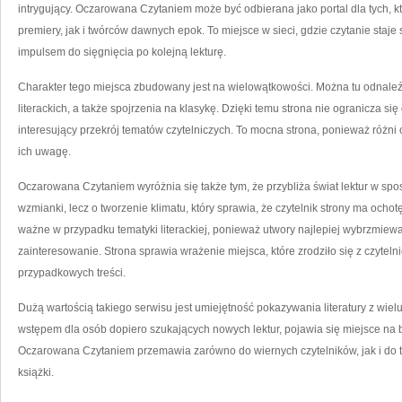
intrygujący. Oczarowana Czytaniem może być odbierana jako portal dla tych, 
premiery, jak i twórców dawnych epok. To miejsce w sieci, gdzie czytanie staje
impulsem do sięgnięcia po kolejną lekturę.
Charakter tego miejsca zbudowany jest na wielowątkowości. Można tu odnaleź
literackich, a także spojrzenia na klasykę. Dzięki temu strona nie ogranicza się
interesujący przekrój tematów czytelniczych. To mocna strona, ponieważ różni 
ich uwagę.
Oczarowana Czytaniem wyróżnia się także tym, że przybliża świat lektur w spos
wzmianki, lecz o tworzenie klimatu, który sprawia, że czytelnik strony ma ocho
ważne w przypadku tematyki literackiej, ponieważ utwory najlepiej wybrzmiew
zainteresowanie. Strona sprawia wrażenie miejsca, które zrodziło się z czytelni
przypadkowych treści.
Dużą wartością takiego serwisu jest umiejętność pokazywania literatury z wiel
wstępem dla osób dopiero szukających nowych lektur, pojawia się miejsce na ba
Oczarowana Czytaniem przemawia zarówno do wiernych czytelników, jak i do t
książki.