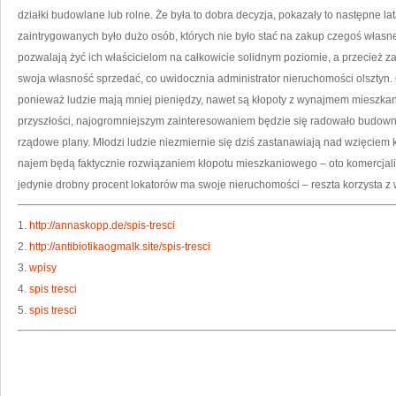
działki budowlane lub rolne. Że była to dobra decyzja, pokazały to następne l
zaintrygowanych było dużo osób, których nie było stać na zakup czegoś włas
pozwalają żyć ich właścicielom na całkowicie solidnym poziomie, a przecie
swoja własność sprzedać, co uwidocznia administrator nieruchomości olsztyn. 
ponieważ ludzie mają mniej pieniędzy, nawet są kłopoty z wynajmem mieszkan
przyszłości, najogromniejszym zainteresowaniem będzie się radowało budowni
rządowe plany. Młodzi ludzie niezmiernie się dziś zastanawiają nad wzięcie
najem będą faktycznie rozwiązaniem kłopotu mieszkaniowego – oto komercjaliz
jedynie drobny procent lokatorów ma swoje nieruchomości – reszta korzysta z 
1.
http://annaskopp.de/spis-tresci
2.
http://antibiotikaogmalk.site/spis-tresci
3.
wpisy
4.
spis tresci
5.
spis tresci