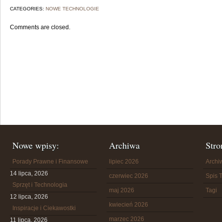
CATEGORIES:
NOWE TECHNOLOGIE
Comments are closed.
Nowe wpisy:
Archiwa
Stro
Porady Prawne i Finansowe
lipiec 2026
Arch
14 lipca, 2026
czerwiec 2026
Spis T
Sprzęt i Technologia
maj 2026
Tagi
12 lipca, 2026
kwiecień 2026
Inspiracje i Ciekawostki
marzec 2026
11 lipca, 2026