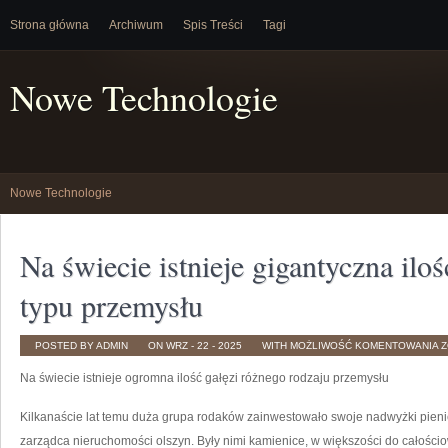
Strona główna
Archiwum
Spis Treści
Tagi
Nowe Technologie
Nowe Technologie
Na świecie istnieje gigantyczna ilo
typu przemysłu
N
POSTED BY ADMIN
ON WRZ - 22 - 2025
WITH
MOŻLIWOŚĆ KOMENTOWANIA
Z
Ś
I
Na świecie istnieje ogromna ilość gałęzi różnego rodzaju przemysłu
G
I
G
R
Kilkanaście lat temu duża grupa rodaków zainwestowało swoje nadwyżki pieni
T
P
zarządca nieruchomości olszyn. Były nimi kamienice, w większości do całośc