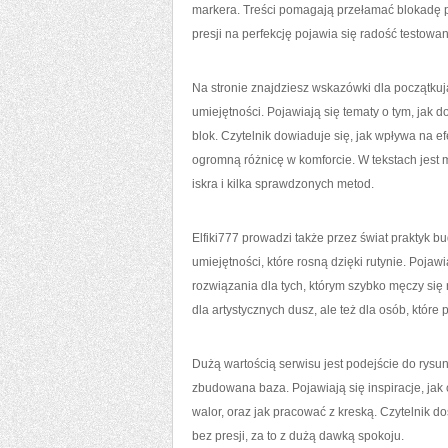
markera. Treści pomagają przełamać blokadę pr
presji na perfekcję pojawia się radość testowa
Na stronie znajdziesz wskazówki dla początkuj
umiejętności. Pojawiają się tematy o tym, jak do
blok. Czytelnik dowiaduje się, jak wpływa na e
ogromną różnicę w komforcie. W tekstach jest m
iskra i kilka sprawdzonych metod.
Elfiki777 prowadzi także przez świat praktyk 
umiejętności, które rosną dzięki rutynie. Pojaw
rozwiązania dla tych, którym szybko męczy się r
dla artystycznych dusz, ale też dla osób, które 
Dużą wartością serwisu jest podejście do rysunk
zbudowana baza. Pojawiają się inspiracje, jak 
walor, oraz jak pracować z kreską. Czytelnik d
bez presji, za to z dużą dawką spokoju.