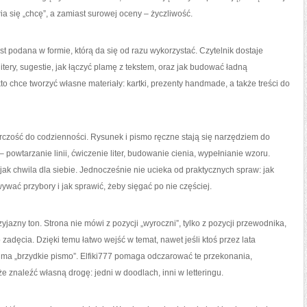
ia się „chcę”, a zamiast surowej oceny – życzliwość.
est podana w formie, którą da się od razu wykorzystać. Czytelnik dostaje
tery, sugestie, jak łączyć plamę z tekstem, oraz jak budować ładną
 chce tworzyć własne materiały: kartki, prezenty handmade, a także treści do
órczość do codzienności. Rysunek i pismo ręczne stają się narzędziem do
 powtarzanie linii, ćwiczenie liter, budowanie cienia, wypełnianie wzoru.
 jak chwila dla siebie. Jednocześnie nie ucieka od praktycznych spraw: jak
wać przybory i jak sprawić, żeby sięgać po nie częściej.
jazny ton. Strona nie mówi z pozycji „wyroczni”, tylko z pozycji przewodnika,
zadęcia. Dzięki temu łatwo wejść w temat, nawet jeśli ktoś przez lata
e ma „brzydkie pismo”. Elfiki777 pomaga odczarować te przekonania,
e znaleźć własną drogę: jedni w doodlach, inni w letteringu.