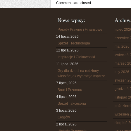
Comments are closed.
Nowe wpisy:
Archiw
Porady Prawne i Finansowe
lipiec 202
14 lipca, 2026
czerwiec 
Sprzęt i Technologia
maj 2026
12 lipca, 2026
kwiecień 
Inspiracje i Ciekawostki
marzec 2
11 lipca, 2026
Gry dla dzieci na rodzinny
luty 2026
wieczór: jak wybrać je mądrze
styczeń 2
7 lipca, 2026
grudzień 
Broń i Przemoc
4 lipca, 2026
listopad 
Sprzęt i akcesoria
październ
3 lipca, 2026
wrzesień 
Głogów
sierpień 
2 lipca, 2026