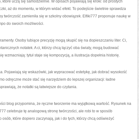
 które uczą się samodzielnie. W opisach pojawiają się kroki: od prostych
zki, aż do momentu, w którym widać efekt. To podejście świetnie sprawdza
ą, by twórczość zamieniła się w szkolny obowiązek. Elfiki777 proponuje naukę w
mpo do swoich możliwości.
eramenty. Osoby lubiące precyzję mogą skupić się na dopieszczaniu liter. Ci,
tanicznych notatek. A ci, którzy chcą łączyć oba światy, mogą budować
ę wzmacniają: tytuł staje się kompozycją, a ilustracja dopełnia historię.
ma. Pojawiają się wskazówki, jak wypracować estetykę, jak dobrać wysokość
smo odręczne może stać się narzędziem do lepszej organizacji: ładne
prawiają, że notatki są łatwiejsze do czytania.
ości blog przypomina, że ręczne tworzenie ma wyjątkową wartość. Rysunek na
iki777 celebruje tę analogową stronę twórczości, ale robi to w sposób
o osób, które dopiero zaczynają, jak i do tych, którzy chcą odświeżyć