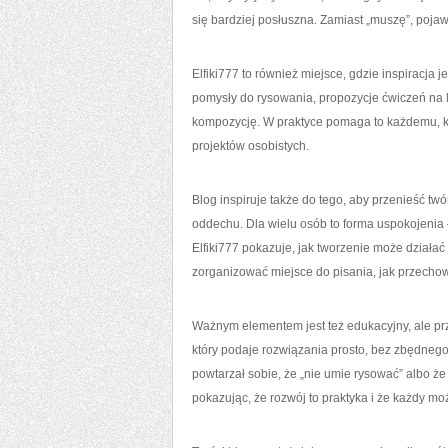
się bardziej posłuszna. Zamiast „muszę”, pojaw
Elfiki777 to również miejsce, gdzie inspiracja j
pomysły do rysowania, propozycje ćwiczeń na li
kompozycję. W praktyce pomaga to każdemu, kto
projektów osobistych.
Blog inspiruje także do tego, aby przenieść tw
oddechu. Dla wielu osób to forma uspokojenia –
Elfiki777 pokazuje, jak tworzenie może działać
zorganizować miejsce do pisania, jak przechowy
Ważnym elementem jest też edukacyjny, ale przy
który podaje rozwiązania prosto, bez zbędnego 
powtarzał sobie, że „nie umie rysować” albo ż
pokazując, że rozwój to praktyka i że każdy moż