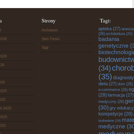
a
Strony
Tagi:
apteka
(27)
aranża
6
Archiwum
(26)
architektura
(25)
badania
2026
Spis Treści
genetyczne
(
Tagi
biotechnologi
2026
budownict
026
choro
(34)
(35)
diagnost
026
dieta
(27)
dom
(26)
eg
e-commerce
(26)
2025
(28)
farmacja
(27)
2025
gen
medyczny
(26)
(30)
gry edukacy
ik 2025
korepetycje
(28)
2025
mate
budowlane
(24)
medyczne
(3
2025