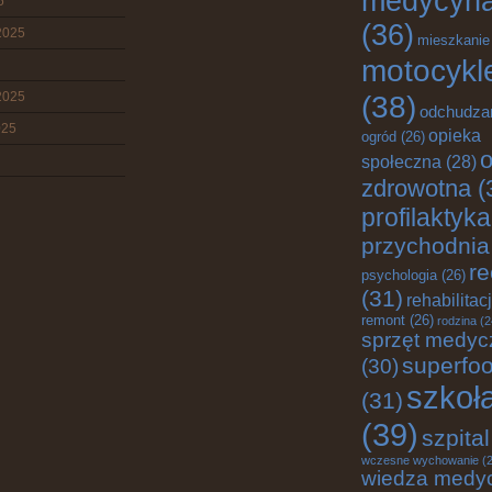
medycyn
5
(36)
2025
mieszkanie
motocykl
2025
(38)
odchudza
025
opieka
ogród
(26)
o
społeczna
(28)
zdrowotna
(
profilaktyka
przychodnia
re
psychologia
(26)
(31)
rehabilitac
remont
(26)
rodzina
(2
sprzęt medyc
superfo
(30)
szkoł
(31)
(39)
szpital
wczesne wychowanie
(2
wiedza medy