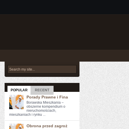
POPULAR
RECENT
Porady Prawne i Fina
Borawska Mieszkania –
obszerne kompendium o
nieruchomościach,
mieszkaniach i rynku ...
Obrona przed zagroż