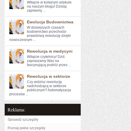
Witajcie w kolejnym artykule
⁣na naszym blogu!⁤ Dzisiaj
zajmiemy ...
Ewolucja Budownictwa
W dzisiejszych czasach
budownictwo przechodzi
prawdziwą rewolucję dzięki
nowoczesnym ...
Rewolucja w medycyni
Witajcie ​czytelnicy! Dziś
⁣zapraszamy Was na
fascynującą podróż przez ...
Rewolucja w sektorze
Czy widzisz ⁤rewolucję
nadchodzącą ⁤w sektorze‌
publicznym?⁤ Automatyzacja
procesów‍ ...
Reklama:
Sprawdź szczegóły
Poznaj pełne szczegóły