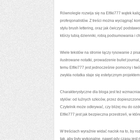
Równolegle rozwija się na Elfiki777 wątek kali
profesjonalistów. Z treści można wyciągnąć konk
stylu brush lettering, oraz jak ćwiczyć podstaw
którzy lubią dzienniki, robią podsumowania i ch
Wiele tekstów na stronie łączy rysowanie z pis
ilustrowane notatki, prowadzenie bullet journal
temu Elfiki777 jest jednocześnie pomocny i tw
zwykła notatka staje się estetycznym projektem
Charakterystyczne dla bloga jest też wzmacn
stylów: od luźnych szkiców, przez dopieszczon
Czytelnik może odkrywać, czy bliżej mu do ozdob
Elfiki777 jest jak bezpieczna przestrzeń, w kt
W treściach wyraźnie widać nacisk na to, by ro
tak, aby były wykonalne, nawet gdy czasu jest 