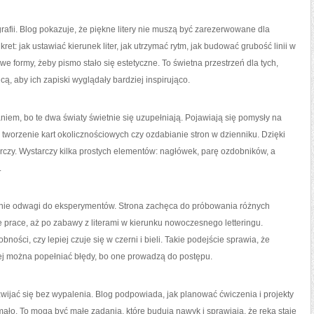
grafii. Blog pokazuje, że piękne litery nie muszą być zarezerwowane dla
ret: jak ustawiać kierunek liter, jak utrzymać rytm, jak budować grubość linii w
owe formy, żeby pismo stało się estetyczne. To świetna przestrzeń dla tych,
cą, aby ich zapiski wyglądały bardziej inspirująco.
aniem, bo te dwa światy świetnie się uzupełniają. Pojawiają się pomysły na
, tworzenie kart okolicznościowych czy ozdabianie stron w dzienniku. Dzięki
órczy. Wystarczy kilka prostych elementów: nagłówek, parę ozdobników, a
.
ianie odwagi do eksperymentów. Strona zachęca do próbowania różnych
e prace, aż po zabawy z literami w kierunku nowoczesnego letteringu.
ności, czy lepiej czuje się w czerni i bieli. Takie podejście sprawia, że
órej można popełniać błędy, bo one prowadzą do postępu.
zwijać się bez wypalenia. Blog podpowiada, jak planować ćwiczenia i projekty
mało. To mogą być małe zadania, które budują nawyk i sprawiają, że ręka staje