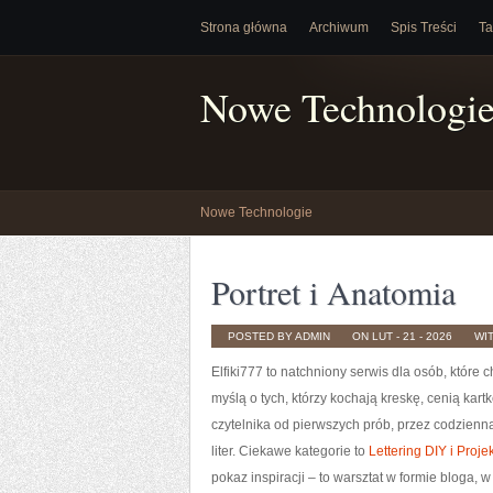
Strona główna
Archiwum
Spis Treści
Ta
Nowe Technologi
Nowe Technologie
Portret i Anatomia
POSTED BY ADMIN
ON LUT - 21 - 2026
WI
Elfiki777 to natchniony serwis dla osób, które
myślą o tych, którzy kochają kreskę, cenią kar
czytelnika od pierwszych prób, przez codzienn
liter. Ciekawe kategorie to
Lettering DIY i Proje
pokaz inspiracji – to warsztat w formie bloga