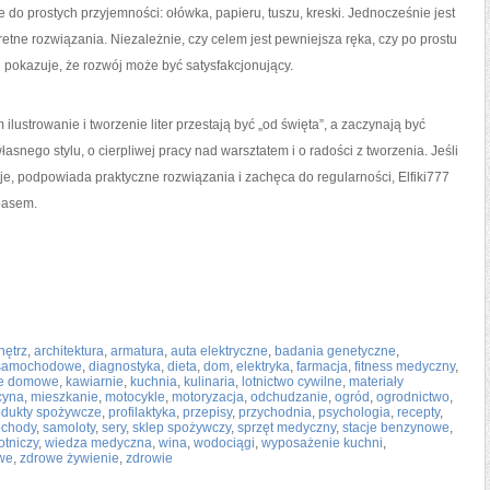
do prostych przyjemności: ołówka, papieru, tuszu, kreski. Jednocześnie jest
retne rozwiązania. Niezależnie, czy celem jest pewniejsza ręka, czy po prostu
 i pokazuje, że rozwój może być satysfakcjonujący.
 ilustrowanie i tworzenie liter przestają być „od święta”, a zaczynają być
snego stylu, o cierpliwej pracy nad warsztatem i o radości z tworzenia. Jeśli
uje, podpowiada praktyczne rozwiązania i zachęca do regularności, Elfiki777
pasem.
nętrz
,
architektura
,
armatura
,
auta elektryczne
,
badania genetyczne
,
 samochodowe
,
diagnostyka
,
dieta
,
dom
,
elektryka
,
farmacja
,
fitness medyczny
,
je domowe
,
kawiarnie
,
kuchnia
,
kulinaria
,
lotnictwo cywilne
,
materiały
cyna
,
mieszkanie
,
motocykle
,
motoryzacja
,
odchudzanie
,
ogród
,
ogrodnictwo
,
odukty spożywcze
,
profilaktyka
,
przepisy
,
przychodnia
,
psychologia
,
recepty
,
chody
,
samoloty
,
sery
,
sklep spożywczy
,
sprzęt medyczny
,
stacje benzynowe
,
otniczy
,
wiedza medyczna
,
wina
,
wodociągi
,
wyposażenie kuchni
,
we
,
zdrowe żywienie
,
zdrowie