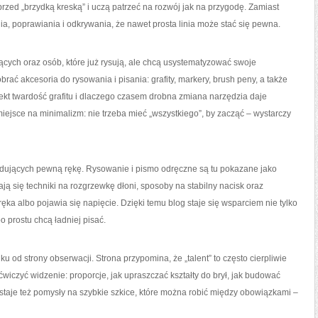
zed „brzydką kreską” i uczą patrzeć na rozwój jak na przygodę. Zamiast
nia, poprawiania i odkrywania, że nawet prosta linia może stać się pewna.
ących oraz osób, które już rysują, ale chcą usystematyzować swoje
brać akcesoria do rysowania i pisania: grafity, markery, brush peny, a także
fekt twardość grafitu i dlaczego czasem drobna zmiana narzędzia daje
iejsce na minimalizm: nie trzeba mieć „wszystkiego”, by zacząć – wystarczy
budujących pewną rękę. Rysowanie i pismo odręczne są tu pokazane jako
iają się techniki na rozgrzewkę dłoni, sposoby na stabilny nacisk oraz
ęka albo pojawia się napięcie. Dzięki temu blog staje się wsparciem nie tylko
po prostu chcą ładniej pisać.
u od strony obserwacji. Strona przypomina, że „talent” to często cierpliwie
ćwiczyć widzenie: proporcje, jak upraszczać kształty do brył, jak budować
ostaje też pomysły na szybkie szkice, które można robić między obowiązkami –